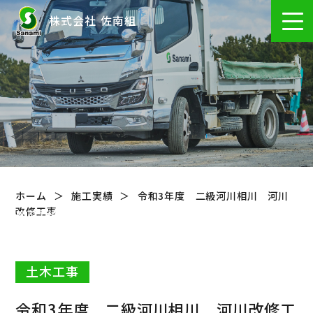
株式会社 佐南組
ホーム
施工実績
令和3年度 二級河川相川 河川
改修工事
施工実績
Works
土木工事
令和3年度 二級河川相川 河川改修工