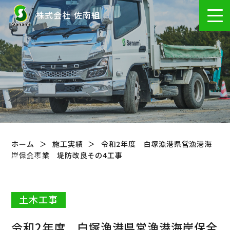
株式会社 佐南組
ホーム
施工実績
令和2年度 白塚漁港県営漁港海
岸保全事業 堤防改良その4工事
施工実績
Works
土木工事
令和2年度 白塚漁港県営漁港海岸保全